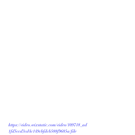
https://video.wixstatic.com/video/109718_ad
1fd5ccd3cd4c149cbfdcb588f9685a/file