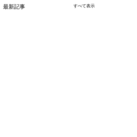
最新記事
すべて表示
7月18日㈯SMF申
期日です🎻🎹🎐🍉
コメント
みなさま Summer
Music Festival
お誕生日week🍰
は、今週7/18㈯ま