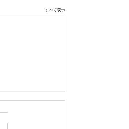
すべて表示
18日㈯SMF申し込み期日で
🎹🎐🍉
ま Summer Music
tivalの申し込みは、今週7/18