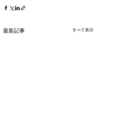
最新記事
すべて表示
7月18日㈯SMF申
期日です🎻🎹🎐🍉