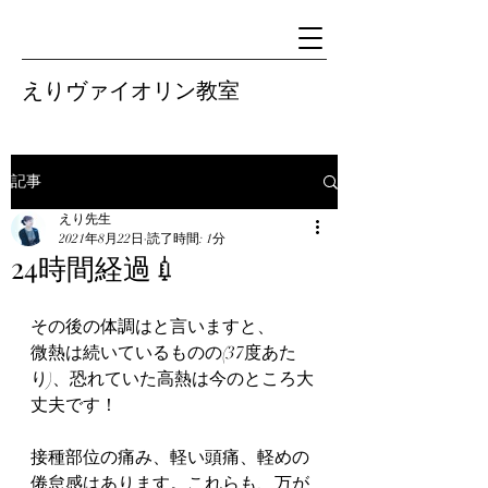
えりヴァイオリン教室
記事
えり先生
2021年8月22日
読了時間: 1分
24時間経過💉
その後の体調はと言いますと、
微熱は続いているものの(37度あた
り)、恐れていた高熱は今のところ大
丈夫です！
接種部位の痛み、軽い頭痛、軽めの
倦怠感はあります。これらも、万が