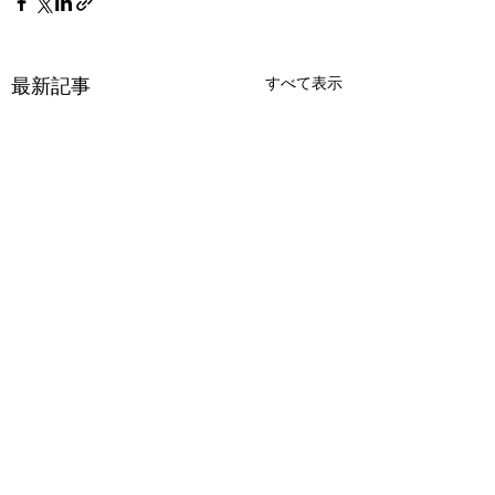
最新記事
すべて表示
7月18日㈯SMF申
期日です🎻🎹🎐🍉
コメント
みなさま Summer