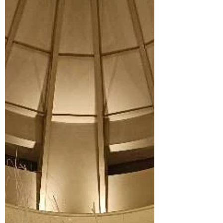
✨️ 確かに見えにくさはありましたが、表情
が肉眼で見える席でしたので、最高の感激誕
プレでした🎁✨️ 今年残り５ヵ月も、ヒゲダ
ンのおかげで元気に過ごせそうです👍️😆
LIVE後は、The横浜ベイホテルで1泊🪼 横浜
にいると、なかなかホテルに宿泊することが
ないので、夜中までヒゲダントークと反省会
🍷、翌朝の朝食も美味でした🍽️ ⚾️⚾️⚾️⚾️⚾️⚾️
⚾️⚾️⚾️⚾️⚾️⚾️⚾️⚾️⚾️ 横浜高校も甲子園が決ま
り、嬉しい嬉しい⚾️ 能見台なので、応援し
ちゃっています！ 前に横浜高校近くで、投
手の織田君も見かけました。 芸能人に会え
たかのような喜び、もう、アイドルですよね
ー🤣 神奈川大会、優勝おめでとうございま
す🏅 えりヴァイオリン教室 鶴田枝里