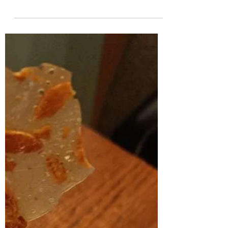
で乾杯しました。 ジャズ旋律が、とっても
す🎻🎹🎐🍉
耳に優しいピアニストで、心地よい夜を過ご
みなさま Summer Music Festivalの申し込
せました☺️ 耳といえば、突発性難聴を患っ
みは、今週7/18㈯までとなります。 どうぞお
た私の左耳。 今は前の状態に回復いたしま
忘れなくお申込みくださいね。 出演希望で
した。 その経験もあって、バヨリンを長時
お知らせいただいている方、お知らせいただ
間練習するときなど、左耳に耳栓をしながら
きありがとうございます。 申し込み書を紛
弾く、を心掛けています。 大きな音を予感
失された方は、遠慮なくお申し付けくださ
するときは、耳栓を事前に持ち歩くようにな
い。 えりヴァイオリン教室 鶴田枝里 えりヴ
りました。 ご心配を下さった皆様、本当に
ァイオリン教室 鶴田枝里
ありがとうございます🙇 左足の足底腱膜炎
は、残念ながらまだ治らず…🥺なので、治療
を続けて、良い報告ができると良いな。 先
週のFアンサンブルのリハーサルは、大学で
行ったため