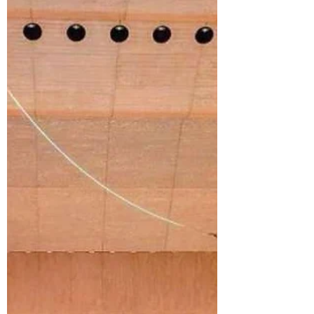
ちょっぴり✈
法事のため北海道へ帰省していました。 ま
るでお天気は関東のような梅雨で、毎日曇
天。湿度高く、ジメジメな感じの日々でし
た。 こちらでは、昔から蝦夷梅雨と言いま
す。 少し遠出して、ニセコ方面へも久しぶ
りに行きました☺️ 高橋牧場という、北海道
らしい景色に、見晴らし良いレストランやカ
フェ、広大な敷地でのんびり過ごすことがで
きます こちらのレストランで、牧場lunchを
いただきました🐄🥛 家族でシェアしなが
ら、とっても美味しくいただきました🩷 少
し移動したところに、 紅茶で有名なルピシ
ア本店があります☕✨️ 羊蹄山が近くにあるの
で、同時に美しい景色も楽しめます⛰️ お天
気が🤣 ここにもレストランがあり、とって
も美味しそうでした😊 次回行けたら、ぜひ
行ってみたい場所になりました！ 可愛いオ
ブジェがいっぱいです💕 えりヴァイオリン