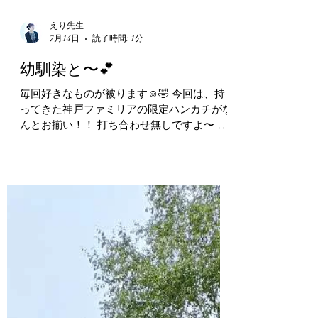
えり先生
7月14日
読了時間: 1分
幼馴染と〜💕
毎回好きなものが被ります☺️🤣 今回は、持
ってきた神戸ファミリアの限定ハンカチがな
んとお揃い！！ 打ち合わせ無しですよ〜😆
小さい頃から好きなものが似ていて、持ち物
がよくお揃で嬉しくなります💕 えりヴァイ
オリン教室 鶴田枝里