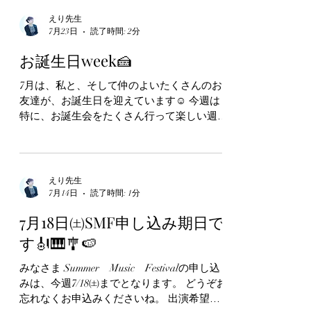
えり先生
7月23日
読了時間: 2分
お誕生日week🍰
7月は、私と、そして仲のよいたくさんのお
友達が、お誕生日を迎えています☺️ 今週は
特に、お誕生会をたくさん行って楽しい週と
なりました🍷✨️ お台場にある、その昔、結
婚式を挙げたホテルです👰 レストランの予
約無しでしたが、この日がお誕生日と話題に
なり、急遽お誕生日プレートを用意して下さ
えり先生
り感激しました🥺 オブジェの素敵さ120点✨️
7月14日
読了時間: 1分
🎻✨️ 続いてこちら、 コットンクラブさん
7月18日㈯SMF申し込み期日で
で、親友のマヤちゃんと、ジャズ🎹ナイト🍷